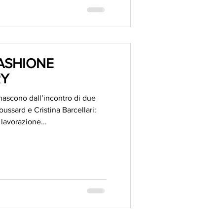
ASHIONE
RY
a nascono dall’incontro di due
oussard e Cristina Barcellari:
 lavorazione...