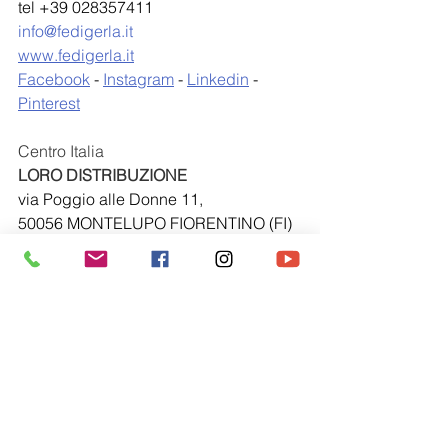
tel +39 028357411
info@fedigerla.it
www.fedigerla.it
Facebook
 - 
Instagram
 - 
Linkedin
 - 
Pinterest
Centro Italia
LORO DISTRIBUZIONE
via Poggio alle Donne 11, 
50056 MONTELUPO FIORENTINO (FI)
tel +39 338 8333141
lorodistribuzione@gmail.com
fedi
Orafi e orologiai