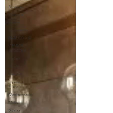
Benessere
Alimentari
Artistico
Arredamento
PARRUCCHIERI
GRAFICA
LEGATORIA
Impianti
Idraulici
Elettricisti
Imprese di
Pulizia
Metalmeccanica
Moda
Sistema