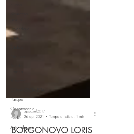
hi tech
Sicurezza
Lavoro
Lavanderie
estetica
Estetiste
Nautica
Arredo
urbano
8 marzo
COMMERCIALISTA
Pasqua
Odontotecnici
media
apaconf2017
Autonoleggio
26 apr 2021
Tempo di lettura: 1 min