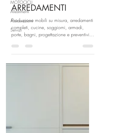
MOTOCICLI
BORGONOVO LORIS
Allestimenti
ARREDAMENTI
Assicurazioni
Servizi
Produzione mobili su misura, arredamenti
completi, cucine, soggiorni, armadi,
porte, bagni, progettazione e preventivi
gratuiti....