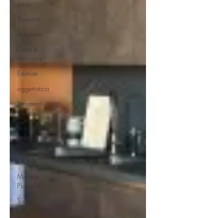
casa
Trasporti
Biciclette
Orafi e
orologiai
Estetiste
oggettistica
Strumenti
musicali
Artigianato
Artistico
Speciale
Natale
Materie
Plastiche
Sistemi
industriali