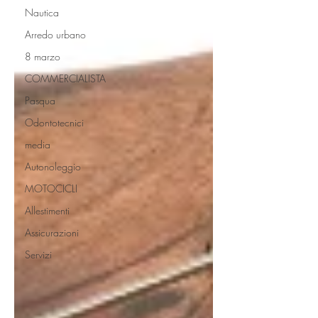
Nautica
Arredo urbano
8 marzo
COMMERCIALISTA
Pasqua
Odontotecnici
media
Autonoleggio
MOTOCICLI
Allestimenti
Assicurazioni
Servizi