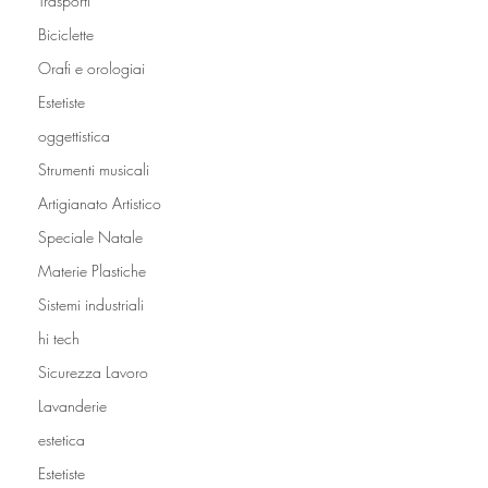
Trasporti
Biciclette
Orafi e orologiai
Estetiste
oggettistica
Strumenti musicali
Artigianato Artistico
Speciale Natale
Materie Plastiche
Sistemi industriali
hi tech
Sicurezza Lavoro
Lavanderie
estetica
Estetiste