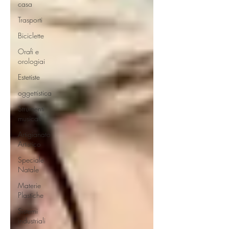
casa
Trasporti
Biciclette
Orafi e
orologiai
Estetiste
oggettistica
Strumenti
musicali
Artigianato
Artistico
Speciale
Natale
Materie
Plastiche
Sistemi
industriali