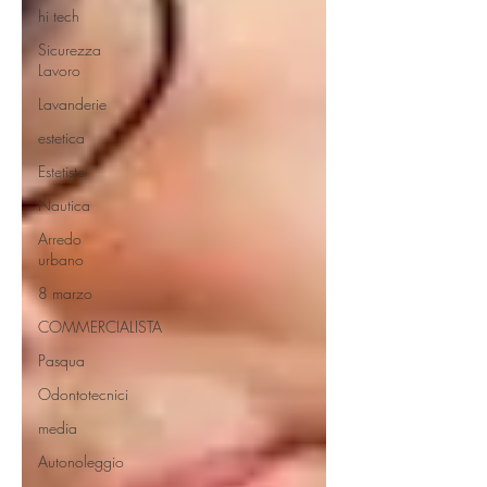
hi tech
Sicurezza
Lavoro
Lavanderie
estetica
Estetiste
Nautica
Arredo
urbano
8 marzo
COMMERCIALISTA
Pasqua
Odontotecnici
media
Autonoleggio