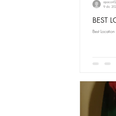
apaconf
9 dic 20
BEST L
Best Location