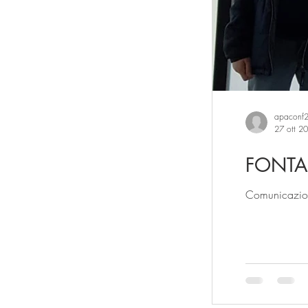
apaconf
27 ott 2
FONT
Comunicazione