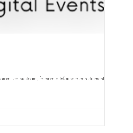
ica
Strumenti musicali
hi tech
Sicurezza Lavoro
borare, comunicare, formare e informare con strumenti...