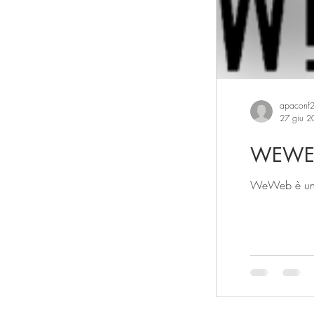
Sistema casa
Artigianato Artistico
apaconf
27 giu 2
Lavanderie
est
WEWE
WeWeb è un’ag