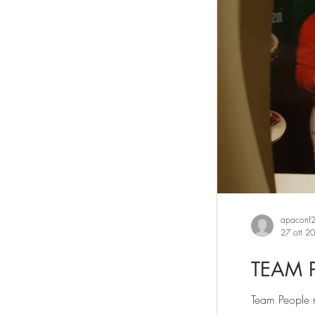
apaconf
27 ott 2
TEAM 
Team People na