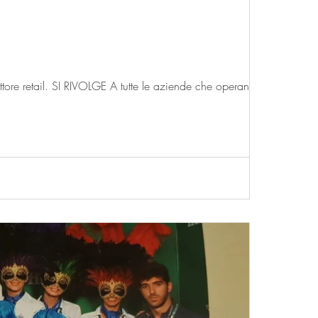
ttore retail. SI RIVOLGE A tutte le aziende che operano...