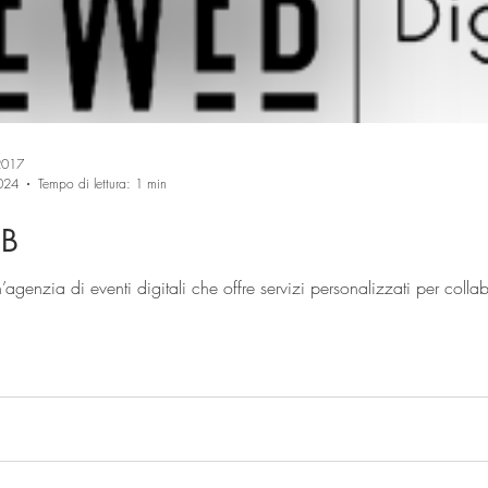
Trasporti
Biciclette
Orafi e orologiai
Estetiste
oggettist
Speciale Natale
Materie Plastiche
Sistemi industriali
2017
024
Tempo di lettura: 1 min
etica
Estetiste
B
enzia di eventi digitali che offre servizi personalizzati per colla