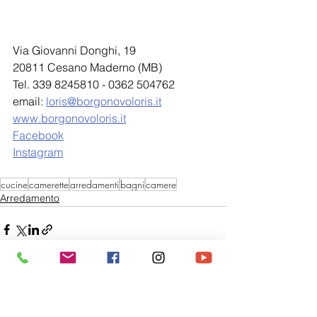
Via Giovanni Donghi, 19
20811 Cesano Maderno (MB)
Tel. 339 8245810 - 0362 504762
email: 
loris@borgonovoloris.it
www.borgonovoloris.it
Facebook
Instagram
cucine
camerette
arredamenti
bagni
camere
Arredamento
Mostra tutti
Post recenti