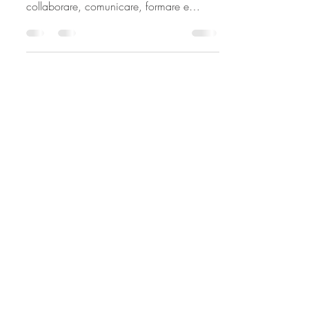
WeWeb è un’agenzia di eventi digitali
che offre servizi personalizzati per
collaborare, comunicare, formare e
informare con strumenti...