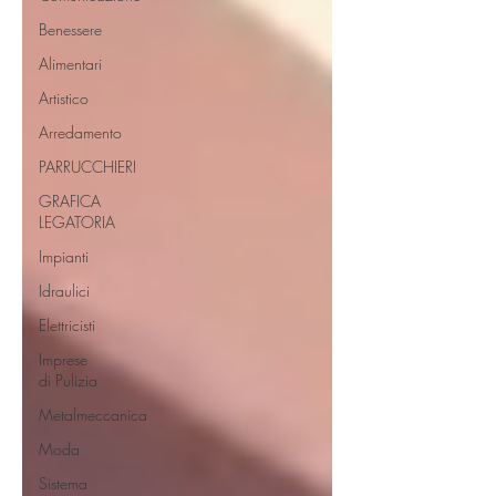
Benessere
Alimentari
Artistico
Arredamento
PARRUCCHIERI
GRAFICA
LEGATORIA
Impianti
Idraulici
Elettricisti
Imprese
di Pulizia
Metalmeccanica
Moda
Sistema