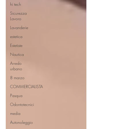
hi tech
Sicurezza
Lavoro
Lavanderie
estetica
Estetiste
Nautica
Arredo
urbano
8 marzo
COMMERCIALISTA
Pasqua
Odontotecnici
media
Autonoleggio