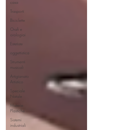
casa
Trasporti
Biciclette
Orafi e
orologiai
Estetiste
oggettistica
Strumenti
musicali
Artigianato
Artistico
Speciale
Natale
Materie
Plastiche
Sistemi
industriali