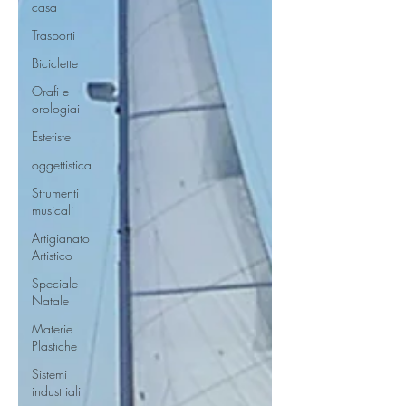
casa
Trasporti
Biciclette
Orafi e
orologiai
Estetiste
oggettistica
Strumenti
musicali
Artigianato
Artistico
Speciale
Natale
Materie
Plastiche
Sistemi
industriali