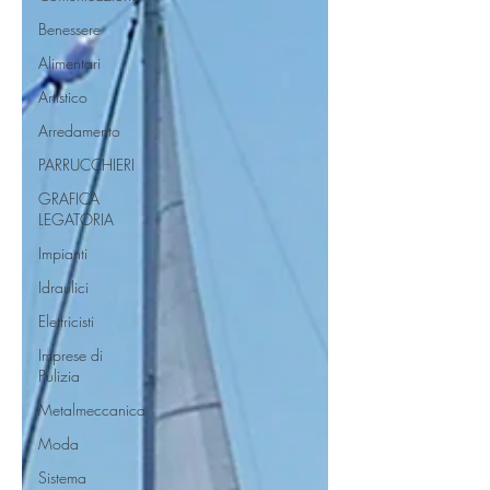
Benessere
Alimentari
Artistico
Arredamento
PARRUCCHIERI
GRAFICA
LEGATORIA
Impianti
Idraulici
Elettricisti
Imprese di
Pulizia
Metalmeccanica
Moda
Sistema