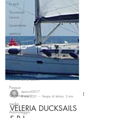
hi tech
Sicurezza
Lavoro
Lavanderie
estetica
Estetiste
Nautica
Arredo
urbano
8 marzo
COMMERCIALISTA
Pasqua
Odontotecnici
media
apaconf2017
Autonoleggio
8 mar 2021
Tempo di lettura: 3 min