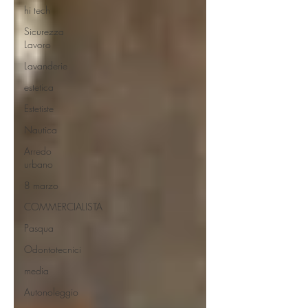
hi tech
Sicurezza
Lavoro
Lavanderie
estetica
Estetiste
Nautica
Arredo
urbano
8 marzo
COMMERCIALISTA
Pasqua
Odontotecnici
media
Autonoleggio