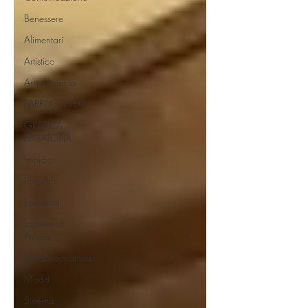
Benessere
Alimentari
Artistico
Arredamento
PARRUCCHIERI
GRAFICA
LEGATORIA
Impianti
Idraulici
Elettricisti
Imprese di
Pulizia
Metalmeccanica
Moda
Sistema