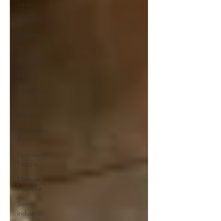
casa
Trasporti
Biciclette
Orafi e
orologiai
Estetiste
oggettistica
Strumenti
musicali
Artigianato
Artistico
Speciale
Natale
Materie
Plastiche
Sistemi
industriali