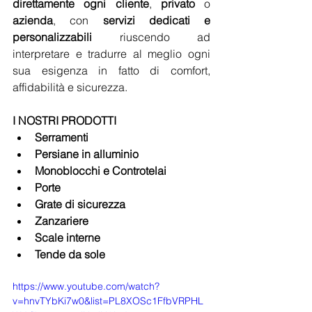
direttamente ogni cliente
, 
privato
 o 
azienda
, con 
servizi dedicati e 
personalizzabili
 riuscendo ad 
interpretare e tradurre al meglio ogni 
sua esigenza in fatto di comfort, 
affidabilità e sicurezza.
I NOSTRI PRODOTTI
Serramenti
Persiane in alluminio
Monoblocchi e Controtelai
Porte
Grate di sicurezza
Zanzariere
Scale interne
Tende da sole 
https://www.youtube.com/watch?
v=hnvTYbKi7w0&list=PL8XOSc1FfbVRPHL