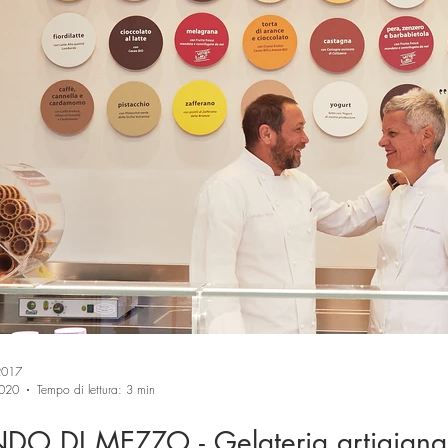
Trasporti
Biciclette
Orafi e orologiai
Estetiste
oggettist
Speciale Natale
Materie Plastiche
Sistemi industriali
etica
Estetiste
2017
2020
Tempo di lettura: 3 min
DO DI MEZZO - Gelateria artigianal