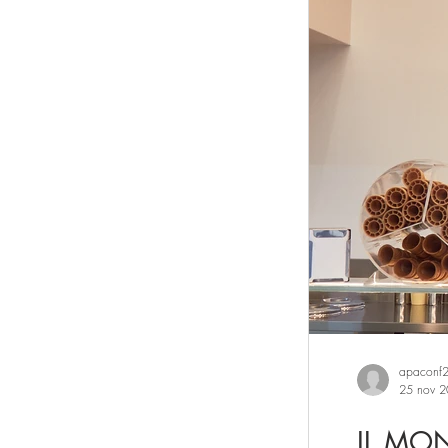
Sistema casa
Artigianato Artistico
Lavanderie
est
apaconf
25 nov 
IL MON