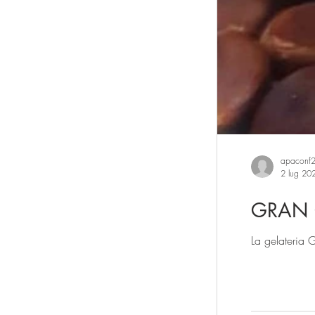
apaconf
2 lug 20
GRAN G
La gelateria 