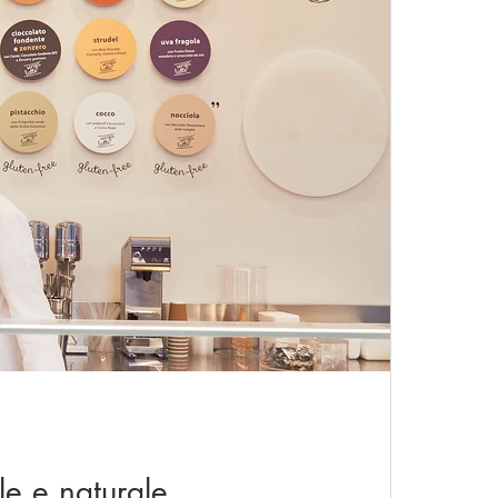
ica
Strumenti musicali
hi tech
Sicurezza Lavoro
e e naturale