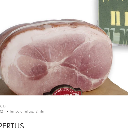
Trasporti
Biciclette
Orafi e orologiai
Estetiste
oggettist
Speciale Natale
Materie Plastiche
Sistemi industriali
etica
Estetiste
2017
021
Tempo di lettura: 2 min
PERTUS