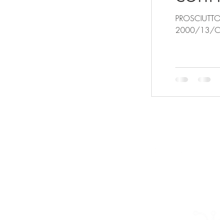
PROSCIUTTO 
2000/13/CE C
IM
comunicazione@apaconfartigianat
© 2020 by APA Confartigianat