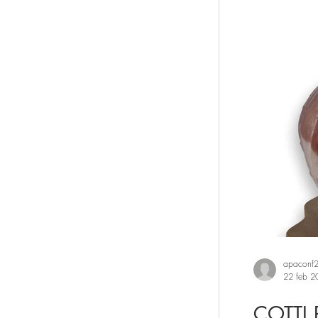
Sistema casa
Artigianato Artistico
Lavanderie
est
apaconf
22 feb 2
COTTI 