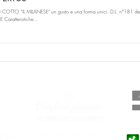
COTTO “IL MILANESE" un gusto e una forma unici. D.L. n°181 
aratteristiche...
A VALORE
PRESA
ARTIGI
o.it
o