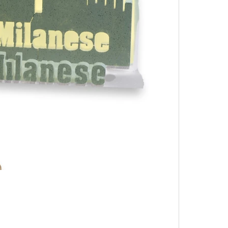
ica
Strumenti musicali
hi tech
Sicurezza Lavoro