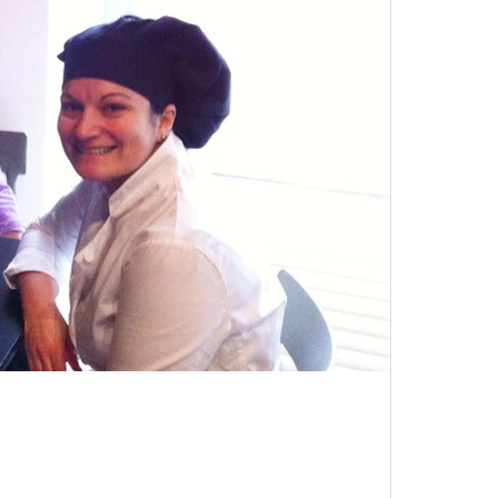
ica
Strumenti musicali
hi tech
Sicurezza Lavoro