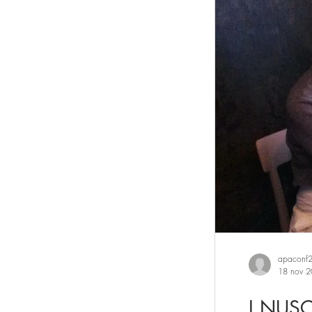
Sistema casa
Artigianato Artistico
Lavanderie
est
apaconf
18 nov 
I NUS