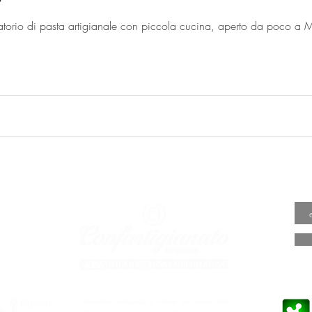
A VALORE
PRESA
ARTIGI
o.it
o