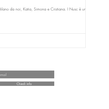
I Nusc, laboratorio di pasta artigianale con piccola cucina, aperto da poco a Milano da noi, Katia, Simona e Cristiana. I Nusc è un...
ANO
Chiedi info