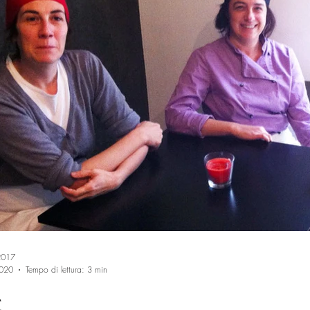
Trasporti
Biciclette
Orafi e orologiai
Estetiste
oggettist
Speciale Natale
Materie Plastiche
Sistemi industriali
etica
Estetiste
2017
2020
Tempo di lettura: 3 min
C