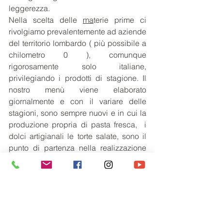
leggerezza.
Nella scelta delle 
ma
terie prime ci 
rivolgiamo prevalentemente ad aziende 
del territorio lombardo ( più possibile a 
chilometro 0 ), comunque 
rigorosamente solo italiane, 
privilegiando i prodotti di stagione. Il 
nostro menù viene elaborato 
giornalmente e con il variare delle 
stagioni, sono sempre nuovi e in cui la 
produzione propria di pasta fresca,  i 
dolci artigianali le torte salate, sono il 
punto di partenza nella realizzazione 
dei nostri piatti, realizzati nella nostra 
tradizione culinaria ma dando anche 
spazio all’estro creativo delle nostre 
cuoche.