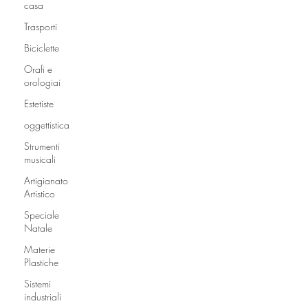
casa
Trasporti
Biciclette
Orafi e
orologiai
Estetiste
oggettistica
Strumenti
musicali
Artigianato
Artistico
Speciale
Natale
Materie
Plastiche
Sistemi
industriali