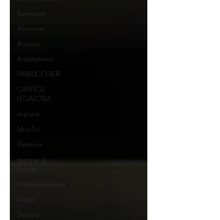
Benessere
Alimentari
Artistico
Arredamento
PARRUCCHIERI
GRAFICA
LEGATORIA
Impianti
Idraulici
Elettricisti
Imprese di
Pulizia
Metalmeccanica
Moda
Sistema