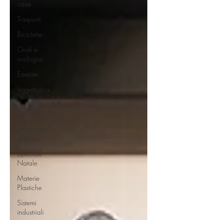
casa
Trasporti
Biciclette
Orafi e
orologiai
Estetiste
oggettistica
Strumenti
musicali
Artigianato
Artistico
Speciale
Natale
Materie
Plastiche
Sistemi
industriali