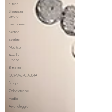
hi tech
Sicurezza
Lavoro
Lavanderie
estetica
Estetiste
Nautica
Arredo
urbano
8 marzo
COMMERCIALISTA
Pasqua
Odontotecnici
media
Autonoleggio