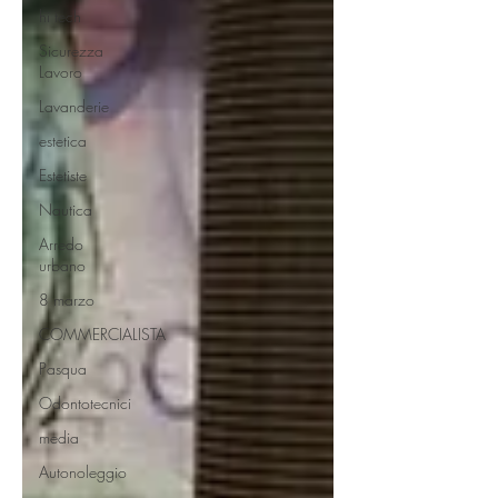
hi tech
Sicurezza
Lavoro
Lavanderie
estetica
Estetiste
Nautica
Arredo
urbano
8 marzo
COMMERCIALISTA
Pasqua
Odontotecnici
media
Autonoleggio