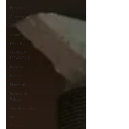
Benessere
Alimentari
Artistico
Arredamento
PARRUCCHIERI
GRAFICA
LEGATORIA
Impianti
Idraulici
Elettricisti
Imprese di
Pulizia
Metalmeccanica
Moda
Sistema