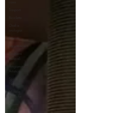
casa
Trasporti
Biciclette
Orafi e
orologiai
Estetiste
oggettistica
Strumenti
musicali
Artigianato
Artistico
Speciale
Natale
Materie
Plastiche
Sistemi
industriali