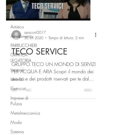
Benessere
Alimentari
Artistico
apaconf2017
Arredamento
30 ott 2020
Tempo di lettura: 2 min
PARRUCCHIERI
TECO SERVICE
GRAFICA
LEGATORIA
GRUPPO TECO UN MONDO DI SERVIZI
Impianti
PER ACQUA E ARIA Scopri il mondo dei
servizi e dei prodotti riservati per te dal
Idraulici
Gruppo Teco, servizi...
Elettricisti
Imprese di
Pulizia
Metalmeccanica
Moda
Sistema