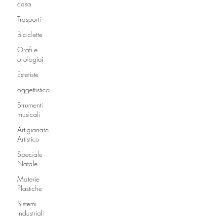
casa
Trasporti
Biciclette
Orafi e
orologiai
Estetiste
oggettistica
Strumenti
musicali
Artigianato
Artistico
Speciale
Natale
Materie
Plastiche
Sistemi
industriali