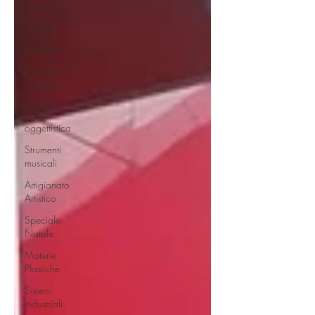
casa
Trasporti
Biciclette
Orafi e
orologiai
Estetiste
oggettistica
Strumenti
musicali
Artigianato
Artistico
Speciale
Natale
Materie
Plastiche
Sistemi
industriali