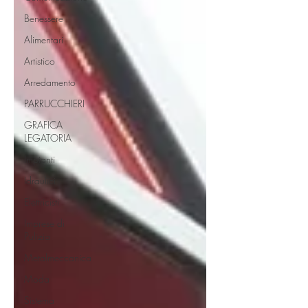
Benessere
Alimentari
Artistico
Arredamento
PARRUCCHIERI
GRAFICA
LEGATORIA
Impianti
Idraulici
Elettricisti
Imprese di
Pulizia
Metalmeccanica
Moda
Sistema