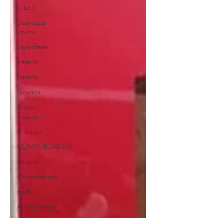
hi tech
Sicurezza
Lavoro
Lavanderie
estetica
Estetiste
Nautica
Arredo
urbano
8 marzo
COMMERCIALISTA
Pasqua
Odontotecnici
media
Autonoleggio