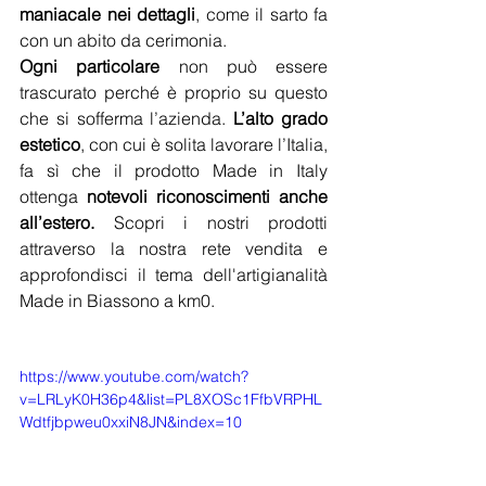
maniacale nei dettagli
, come il sarto fa 
con un abito da cerimonia.
Ogni particolare
 non può essere 
trascurato perché è proprio su questo 
che si sofferma l’azienda. 
L’alto grado 
estetico
, con cui è solita lavorare l’Italia, 
fa sì che il prodotto Made in Italy 
ottenga 
notevoli riconoscimenti anche 
all’estero.
 Scopri i nostri prodotti 
attraverso la nostra rete vendita e 
approfondisci il tema dell'artigianalità 
Made in Biassono a km0.
https://www.youtube.com/watch?
v=LRLyK0H36p4&list=PL8XOSc1FfbVRPHL
Wdtfjbpweu0xxiN8JN&index=10