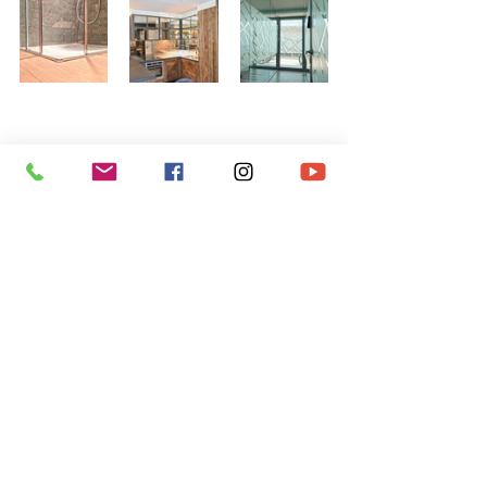
Via Dublino, 73 (ang. Via Bruxelles, 15)
Seregno (MB)
Tel.+39 (0362) 230093
info@vetrariadellorto.it
www.vetrariadellorto.it
cristalli
vetraria
vetri
specchi
Sistema casa