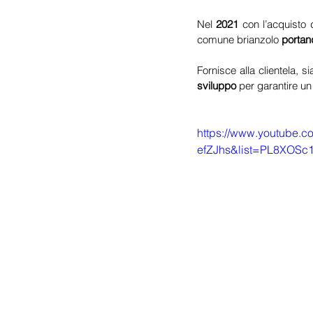
Nel 
2021
 con l’acquisto
comune brianzolo 
portan
Fornisce alla clientela, s
sviluppo
 per garantire u
https://www.youtube.c
efZJhs&list=PL8XOSc