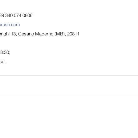
39 340 074 0806
oruso.com
Donghi 13, Cesano Maderno (MB), 20811
8:30;
so.