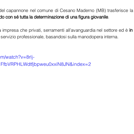
 del capannone nel comune di Cesano Maderno (MB) trasferisce la 
do con sé tutta la determinazione di una figura giovanile
.
ia impresa che privati, serramenti all’avanguardia nel settore ed è 
in
n servizio professionale, basandosi sulla manodopera interna.
om/watch?v=8rlj-
1FfbVRPHLWdtfjbpweu0xxiN8JN&index=2