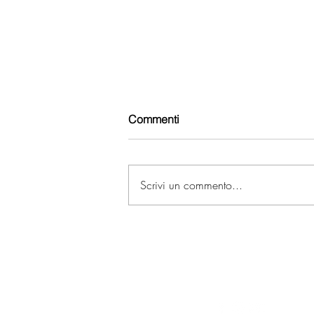
Commenti
Scrivi un commento...
Morgan Service
Ristrutturazioni
IM