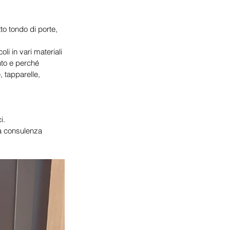
o tondo di porte, 
li in vari materiali 
nto e perché 
, tapparelle, 
i.
una consulenza 