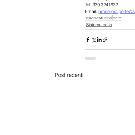
Tel. 339 3241632
Email: 
proserpio.porte@ali
serramenti
infissi
porte
Sistema casa
Post recenti