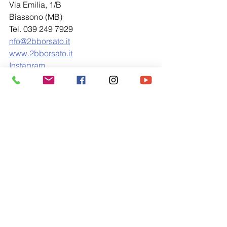
Via Emilia, 1/B
Biassono (MB)
Tel. 039 249 7929
nfo@2bborsato.it
www.2bborsato.it
Instagram
strutture metalliche
ferro
rame
ottone
acciaio
Sistema casa
Mostra tutti
Post recenti