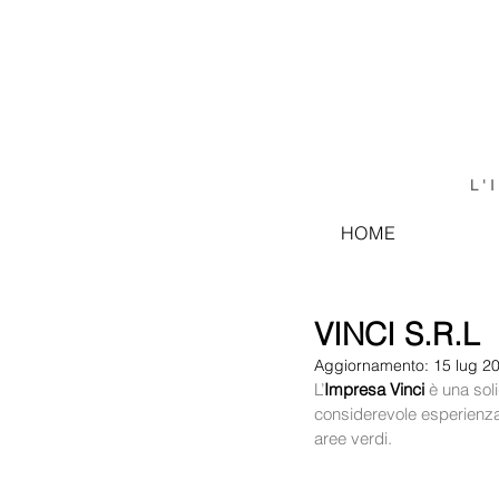
L'
HOME
VINCI S.R.L
Aggiornamento:
15 lug 2
L’
Impresa Vinci
 è una sol
considerevole esperienza 
aree verdi.