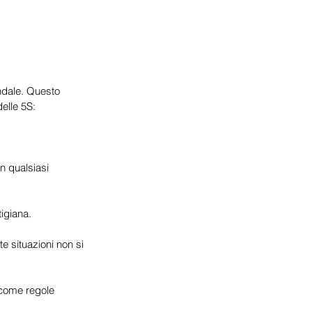
ndale. Questo 
delle 5S:
n qualsiasi 
tigiana.
 situazioni non si 
 come regole 