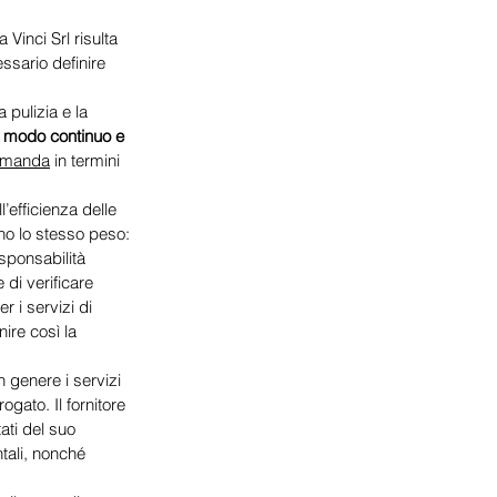
 Vinci Srl risulta 
sario definire 
 pulizia e la 
 
modo continuo e 
manda
 in termini 
l’efficienza delle 
no lo stesso peso: 
esponsabilità 
 di verificare 
r i servizi di 
nire così la 
n genere i servizi 
gato. Il fornitore 
ati del suo 
tali, nonché 