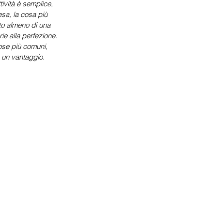
tività è semplice, 
esa, la cosa più 
ito almeno di una 
ie alla perfezione. 
cose più comuni, 
e un vantaggio. 