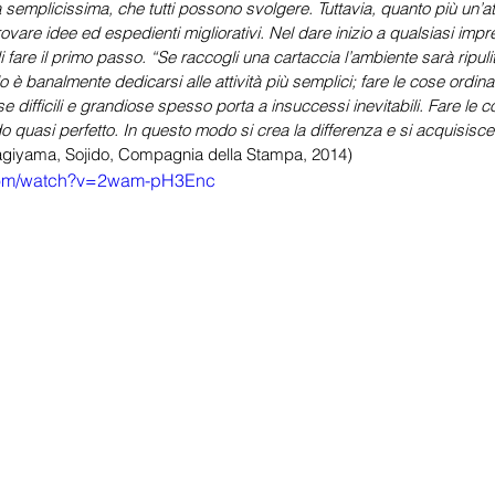
ità semplicissima, che tutti possono svolgere. Tuttavia, quanto più un’at
rovare idee ed espedienti migliorativi. Nel dare inizio a qualsiasi impr
i fare il primo passo. “Se raccogli una cartaccia l’ambiente sarà ripul
o è banalmente dedicarsi alle attività più semplici; fare le cose ordinar
 difficili e grandiose spesso porta a insuccessi inevitabili. Fare le 
modo quasi perfetto. In questo modo si crea la differenza e si acquisisc
Kagiyama, Sojido, Compagnia della Stampa, 2014)
.com/watch?v=2wam-pH3Enc