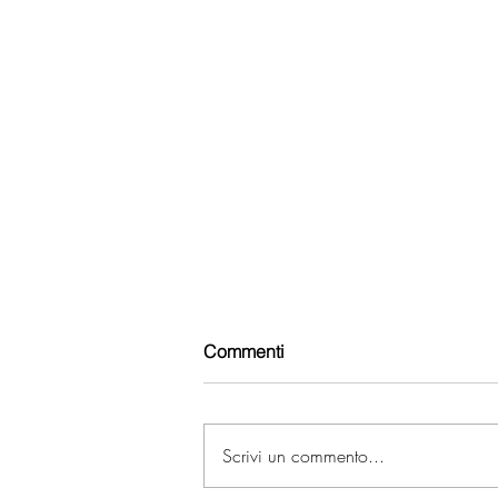
Commenti
ZAYED AHMED
Scrivi un commento...