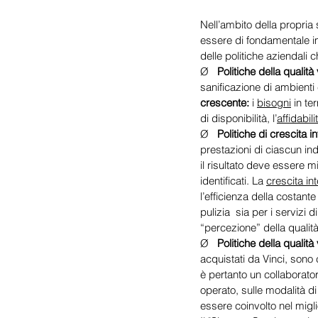
Nell’ambito della propria s
essere di fondamentale im
delle politiche aziendali 
Ø   
Politiche della qualità
sanificazione di ambienti c
crescente:
 i 
bisogni
 in te
di disponibilità, l’
affidabili
Ø   
Politiche di crescita i
prestazioni di ciascun in
il risultato deve essere m
identificati. La 
crescita in
l’efficienza della costante
pulizia  sia per i servizi 
“percezione” della qualit
Ø   
Politiche della qualità v
acquistati da Vinci, sono 
è pertanto un collaborato
operato, sulle modalità d
essere coinvolto nel migl