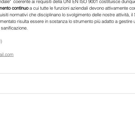
ndale"  coerente ai requisiti della UNI EN ISO 9001 costituisce dunque 
mento continuo
 a cui tutte le funzioni aziendali devono attivamente con
isiti normativi che disciplinano lo svolgimento delle nostre attività, il
entato risulta essere in sostanza lo strumento più adatto a gestire un
i sanificazione.
) 
ail.com