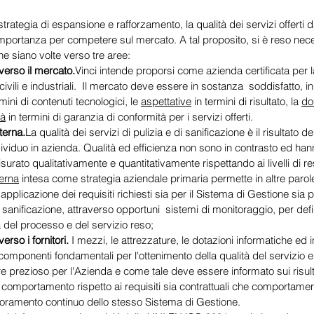
trategia di espansione e rafforzamento, la qualità dei servizi offerti da
portanza per competere sul mercato. A tal proposito, si è reso neces
che siano volte verso tre aree:
 verso il mercato.
Vinci intende proporsi come azienda certificata per la
ivili e industriali.  Il mercato deve essere in sostanza  soddisfatto, in
rmini di contenuti tecnologici, le 
aspettative
 in termini di risultato, la 
do
tà
 in termini di garanzia di conformità per i servizi offerti.
nterna.
La qualità dei servizi di pulizia e di sanificazione è il risultato del
dividuo in azienda. Qualità ed efficienza non sono in contrasto ed han
isurato qualitativamente e quantitativamente rispettando ai livelli di r
terna
 intesa come strategia aziendale primaria permette in altre parole
 applicazione dei requisiti richiesti sia per il Sistema di Gestione sia pe
di sanificazione, attraverso opportuni  sistemi di monitoraggio, per defi
à del processo e del servizio reso;
erso i fornitori. 
I mezzi, le attrezzature, le dotazioni informatiche ed i
componenti fondamentali per l'ottenimento della qualità del servizio ero
re prezioso per l'Azienda e come tale deve essere informato sui risult
i comportamento rispetto ai requisiti sia contrattuali che comportamen
ioramento continuo dello stesso Sistema di Gestione.