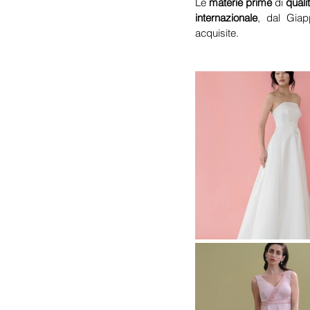
Le 
materie prime
 di 
quali
internazionale
, dal Giap
acquisite.