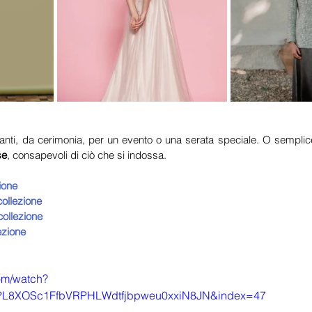
leganti, da cerimonia, per un evento o una serata speciale. O semplic
se
, consapevoli di ciò che si indossa.
ione
ollezione
ollezione
ezione
om/watch?
=PL8XOSc1FfbVRPHLWdtfjbpweu0xxiN8JN&index=47