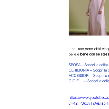
Il risultato sono abiti e
belle e 
bene con se stes
SPOSA – Scopri la collez
CERIMONIA – Scopri la c
ACCESSORI – Scopri la c
GIOIELLI – Scopri la coll
https://www.youtube.c
v=42_PJkqvTYA&list