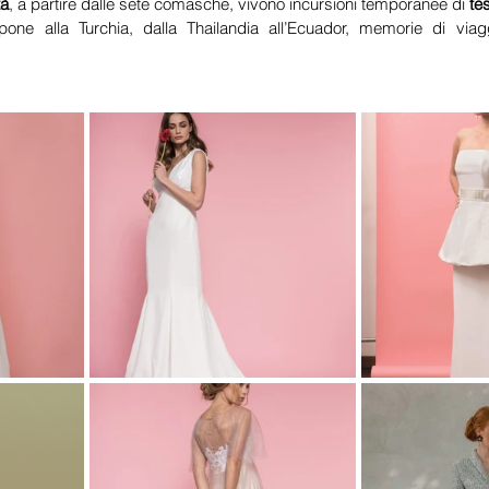
tà
, a partire dalle sete comasche, vivono incursioni temporanee di 
te
pone alla Turchia, dalla Thailandia all’Ecuador, memorie di viag