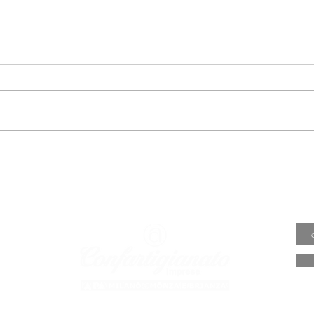
CAR
CARROZZERIA GIUSSANI
BIAGIO
A VALORE
PRESA
ARTIGI
o.it
o