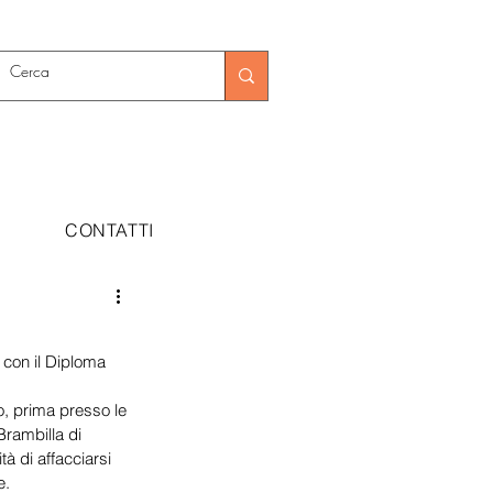
CONTATTI
 con il Diploma 
o, prima presso le 
rambilla di 
tà di affacciarsi 
e.