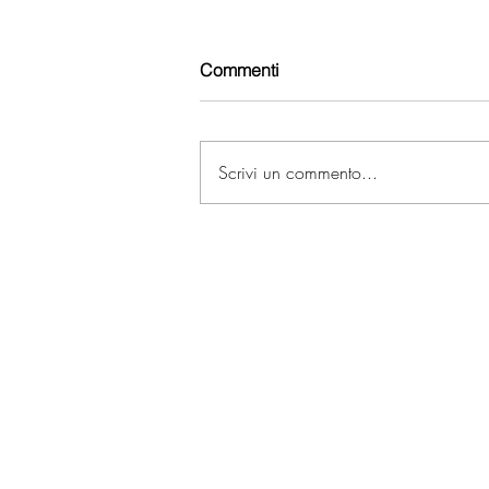
Commenti
Scrivi un commento...
AUTOFFICINA VEGETTI
IM
comunicazione@apaconfartigianat
© 2020 by APA Confartigianat