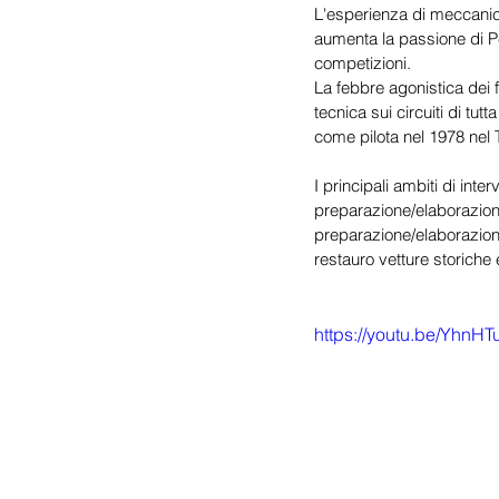
L'esperienza di meccanico
aumenta la passione di Pe
competizioni.
La febbre agonistica dei f
tecnica sui circuiti di tut
come pilota nel 1978 nel
I principali ambiti di int
preparazione/elaborazione 
preparazione/elaborazione
restauro vetture storiche
https://youtu.be/YhnHT