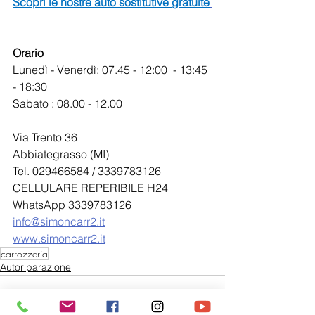
Scopri le nostre auto sostitutive gratuite
Orario
Lunedì - Venerdì: 07.45 - 12:00  - 13:45 
- 18:30
Sabato : 08.00 - 12.00
Via Trento 36
Abbiategrasso (MI)
Tel. 029466584 / 3339783126 
CELLULARE REPERIBILE H24
WhatsApp 3339783126
info@simoncarr2.it
www.simoncarr2.it
carrozzeria
Autoriparazione