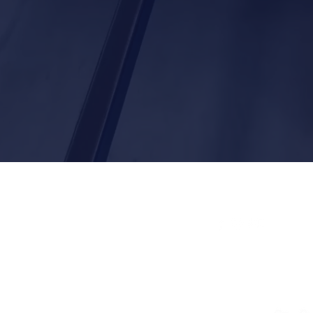
IM
comunicazione@apaconfartigianat
© 2020 by APA Confartigianat