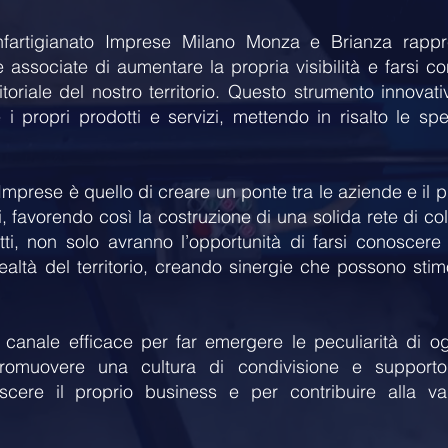
fartigianato Imprese Milano Monza e Brianza rapp
e associate di aumentare la propria visibilità e farsi c
iale del nostro territorio. Questo strumento innovat
 i propri prodotti e servizi, mettendo in risalto le spec
e Imprese è quello di creare un ponte tra le aziende e il
i, favorendo così la costruzione di una solida rete di co
ti, non solo avranno l’opportunità di farsi conoscer
realtà del territorio, creando sinergie che possono sti
 canale efficace per far emergere le peculiarità di o
promuovere una cultura di condivisione e supporto
scere il proprio business e per contribuire alla val