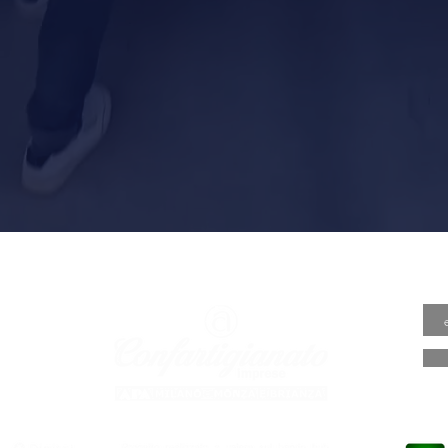
A VALORE
PRESA
ARTIGI
o.it
o